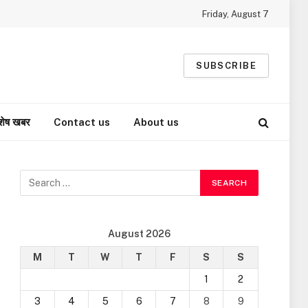
Friday, August 7
SUBSCRIBE
शेष खबर
Contact us
About us
August 2026
M
T
W
T
F
S
S
1
2
3
4
5
6
7
8
9