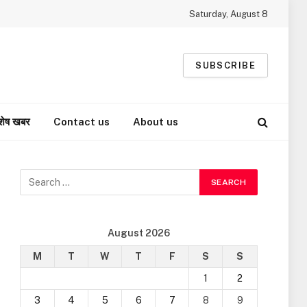
Saturday, August 8
SUBSCRIBE
शेष खबर
Contact us
About us
August 2026
M
T
W
T
F
S
S
1
2
3
4
5
6
7
8
9