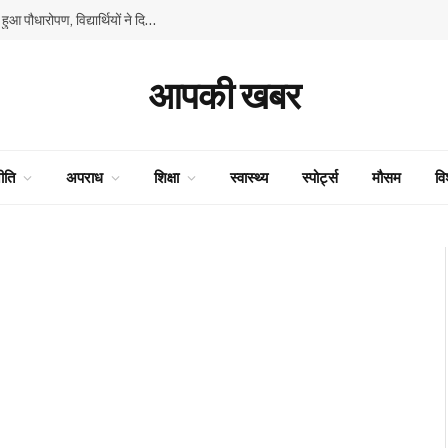
GMSSS घनाहट्टी में ‘एक पेड़ माँ के नाम’ अभियान के तहत हुआ पौधारोपण, विद्यार्थियों ने दिया पर्यावरण संरक्षण का संदेश
आपकी खबर
ीति
अपराध
शिक्षा
स्वास्थ्य
स्पोर्ट्स
मौसम
वि