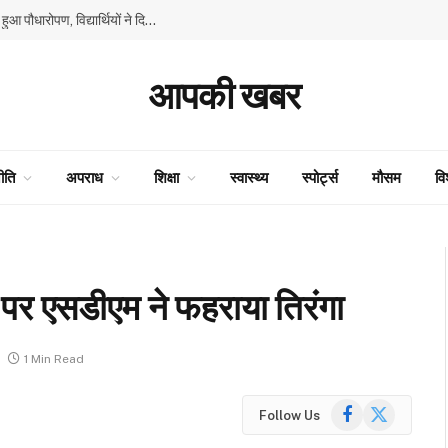
GMSSS घनाहट्टी में ‘एक पेड़ माँ के नाम’ अभियान के तहत हुआ पौधारोपण, विद्यार्थियों ने दिया पर्यावरण संरक्षण का संदेश
आपकी खबर
ीति
अपराध
शिक्षा
स्वास्थ्य
स्पोर्ट्स
मौसम
वि
वस पर एसडीएम ने फहराया तिरंगा
1 Min Read
Facebook
X
Follow Us
(Twitter)