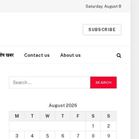
Saturday, August 8
SUBSCRIBE
शेष खबर
Contact us
About us
August 2026
M
T
W
T
F
S
S
1
2
3
4
5
6
7
8
9