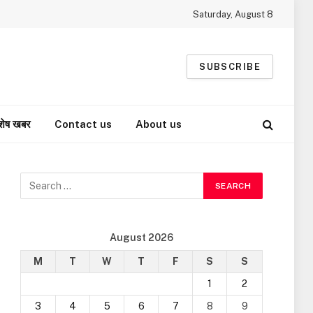
Saturday, August 8
SUBSCRIBE
शेष खबर
Contact us
About us
August 2026
M
T
W
T
F
S
S
1
2
3
4
5
6
7
8
9