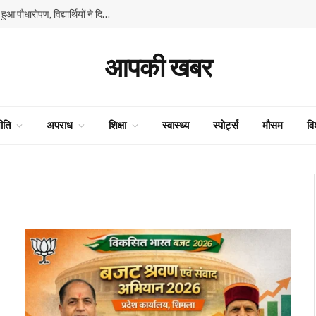
GMSSS घनाहट्टी में ‘एक पेड़ माँ के नाम’ अभियान के तहत हुआ पौधारोपण, विद्यार्थियों ने दिया पर्यावरण संरक्षण का संदेश
आपकी खबर
ीति
अपराध
शिक्षा
स्वास्थ्य
स्पोर्ट्स
मौसम
वि