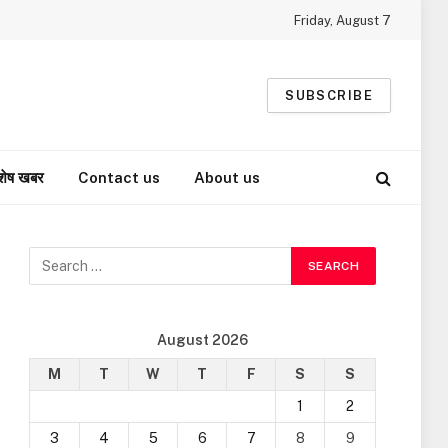
Friday, August 7
SUBSCRIBE
शेष खबर
Contact us
About us
August 2026
M
T
W
T
F
S
S
1
2
3
4
5
6
7
8
9