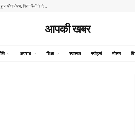
GMSSS घनाहट्टी में ‘एक पेड़ माँ के नाम’ अभियान के तहत हुआ पौधारोपण, विद्यार्थियों ने दिया पर्यावरण संरक्षण का संदेश
आपकी खबर
ीति
अपराध
शिक्षा
स्वास्थ्य
स्पोर्ट्स
मौसम
वि