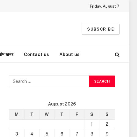
Friday, August 7
SUBSCRIBE
शेष खबर
Contact us
About us
August 2026
M
T
W
T
F
S
S
1
2
3
4
5
6
7
8
9