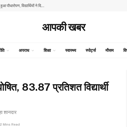
GMSSS घनाहट्टी में ‘एक पेड़ माँ के नाम’ अभियान के तहत हुआ पौधारोपण, विद्यार्थियों ने दिया पर्यावरण संरक्षण का संदेश
आपकी खबर
ीति
अपराध
शिक्षा
स्वास्थ्य
स्पोर्ट्स
मौसम
वि
घोषित, 83.87 प्रतिशत विद्यार्थी
हा शानदार
2 Mins Read