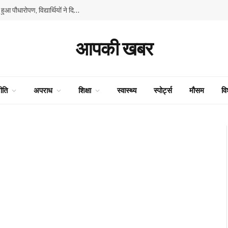
GMSSS घनाहट्टी में ‘एक पेड़ माँ के नाम’ अभियान के तहत हुआ पौधारोपण, विद्यार्थियों ने दिया पर्यावरण संरक्षण का संदेश
आपकी खबर
ीति
अपराध
शिक्षा
स्वास्थ्य
स्पोर्ट्स
मौसम
वि