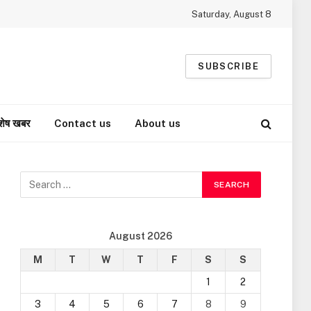
Saturday, August 8
SUBSCRIBE
शेष खबर
Contact us
About us
August 2026
M
T
W
T
F
S
S
1
2
3
4
5
6
7
8
9