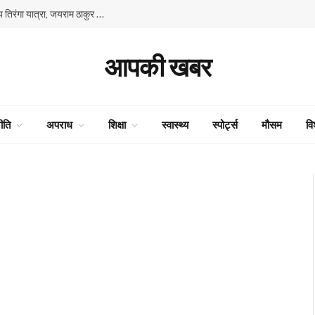
80वें स्वतंत्रता दिवस के उपलक्ष्य में भाजपा की प्रदेश स्तरीय तिरंगा यात्रा, जयराम ठाकुर और सुरेश कश्यप ने किया नेतृत्व
आपकी खबर
ीति
अपराध
शिक्षा
स्वास्थ्य
स्पोर्ट्स
मौसम
वि