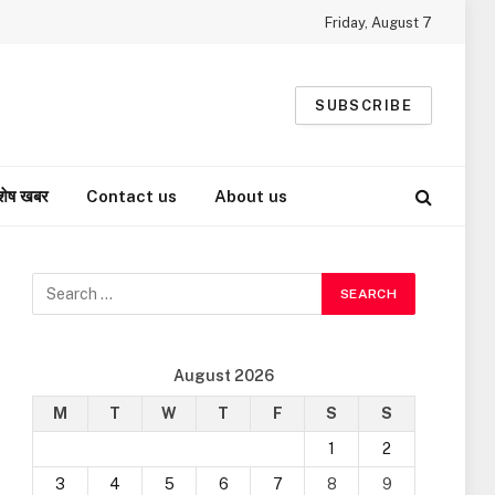
Friday, August 7
SUBSCRIBE
शेष खबर
Contact us
About us
August 2026
M
T
W
T
F
S
S
1
2
3
4
5
6
7
8
9