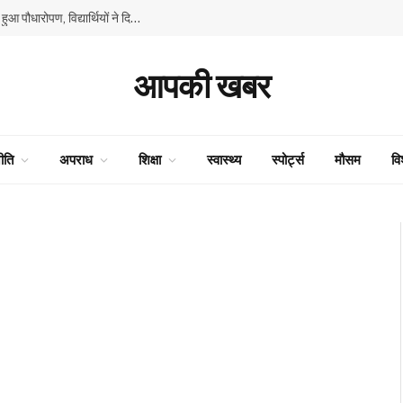
GMSSS घनाहट्टी में ‘एक पेड़ माँ के नाम’ अभियान के तहत हुआ पौधारोपण, विद्यार्थियों ने दिया पर्यावरण संरक्षण का संदेश
आपकी खबर
ीति
अपराध
शिक्षा
स्वास्थ्य
स्पोर्ट्स
मौसम
वि