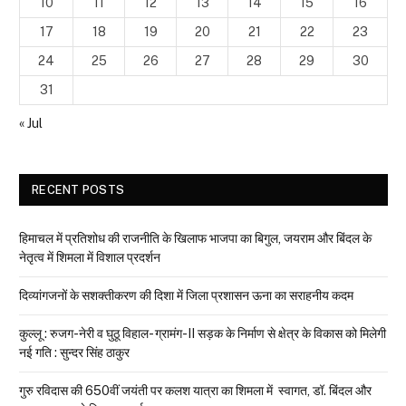
10
11
12
13
14
15
16
17
18
19
20
21
22
23
24
25
26
27
28
29
30
31
« Jul
RECENT POSTS
हिमाचल में प्रतिशोध की राजनीति के खिलाफ भाजपा का बिगुल, जयराम और बिंदल के
नेतृत्व में शिमला में विशाल प्रदर्शन
दिव्यांगजनों के सशक्तीकरण की दिशा में जिला प्रशासन ऊना का सराहनीय कदम
कुल्लू : रुजग-नेरी व घुठू विहाल- ग्रामंग-II सड़क के निर्माण से क्षेत्र के विकास को मिलेगी
नई गति : सुन्दर सिंह ठाकुर
गुरु रविदास की 650वीं जयंती पर कलश यात्रा का शिमला में स्वागत, डॉ. बिंदल और