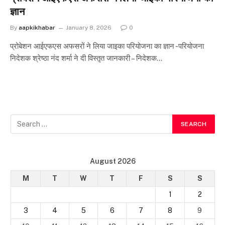
ज्ञान
By
aapkikhabar
January 8, 2026
0
प्रोबेशन आईएफएस अफसरों ने लिया जाइका परियोजना का ज्ञान -परियोजना
निदेशक श्रेष्ठा नंद शर्मा ने दी विस्तृत जानकारी – निदेशक…
August 2026
M
T
W
T
F
S
S
1
2
3
4
5
6
7
8
9