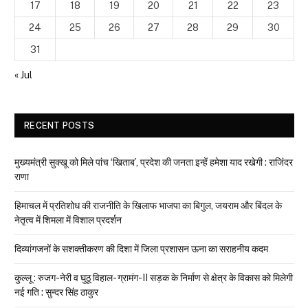
17
18
19
20
21
22
23
24
25
26
27
28
29
30
31
« Jul
RECENT POSTS
मुख्यमंत्री सुक्खू को मिले पांच ‘खिताब’, प्रदेश की जनता इन्हें हमेशा याद रखेगी : राजिंदर
राणा
हिमाचल में प्रतिशोध की राजनीति के खिलाफ भाजपा का बिगुल, जयराम और बिंदल के
नेतृत्व में शिमला में विशाल प्रदर्शन
दिव्यांगजनों के सशक्तीकरण की दिशा में जिला प्रशासन ऊना का सराहनीय कदम
कुल्लू : रुजग-नेरी व घुठू विहाल- ग्रामंग-II सड़क के निर्माण से क्षेत्र के विकास को मिलेगी
नई गति : सुन्दर सिंह ठाकुर