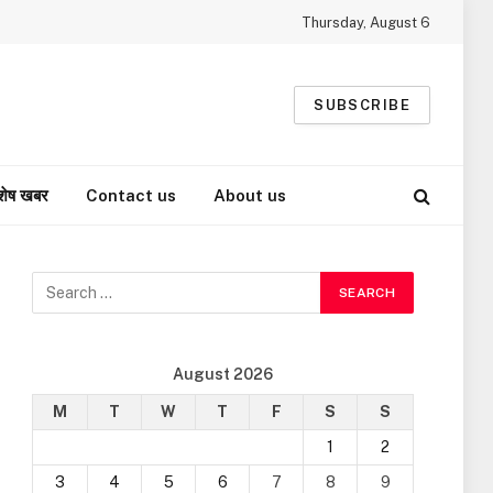
Thursday, August 6
SUBSCRIBE
शेष खबर
Contact us
About us
August 2026
M
T
W
T
F
S
S
1
2
3
4
5
6
7
8
9