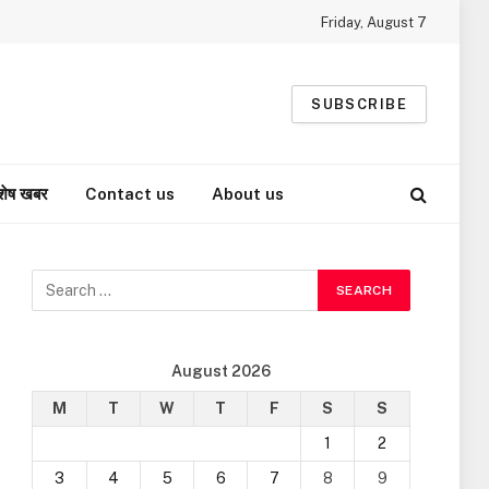
Friday, August 7
SUBSCRIBE
शेष खबर
Contact us
About us
August 2026
M
T
W
T
F
S
S
1
2
3
4
5
6
7
8
9