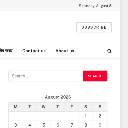
Saturday, August 8
SUBSCRIBE
शेष खबर
Contact us
About us
August 2026
M
T
W
T
F
S
S
1
2
3
4
5
6
7
8
9