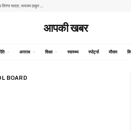
80वें स्वतंत्रता दिवस के उपलक्ष्य में भाजपा की प्रदेश स्तरीय तिरंगा यात्रा, जयराम ठाकुर और सुरेश कश्यप ने किया नेतृत्व
आपकी खबर
ीति
अपराध
शिक्षा
स्वास्थ्य
स्पोर्ट्स
मौसम
वि
OL BOARD