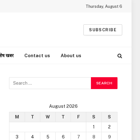
Thursday, August 6
SUBSCRIBE
शेष खबर
Contact us
About us
August 2026
M
T
W
T
F
S
S
1
2
3
4
5
6
7
8
9