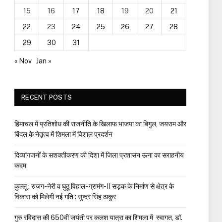
15
16
17
18
19
20
21
22
23
24
25
26
27
28
29
30
31
« Nov
Jan »
RECENT POSTS
हिमाचल में प्रतिशोध की राजनीति के खिलाफ भाजपा का बिगुल, जयराम और
बिंदल के नेतृत्व में शिमला में विशाल प्रदर्शन
दिव्यांगजनों के सशक्तीकरण की दिशा में जिला प्रशासन ऊना का सराहनीय
कदम
कुल्लू : रुजग-नेरी व घुठू विहाल- ग्रामंग-II सड़क के निर्माण से क्षेत्र के
विकास को मिलेगी नई गति : सुन्दर सिंह ठाकुर
गुरु रविदास की 650वीं जयंती पर कलश यात्रा का शिमला में स्वागत, डॉ.