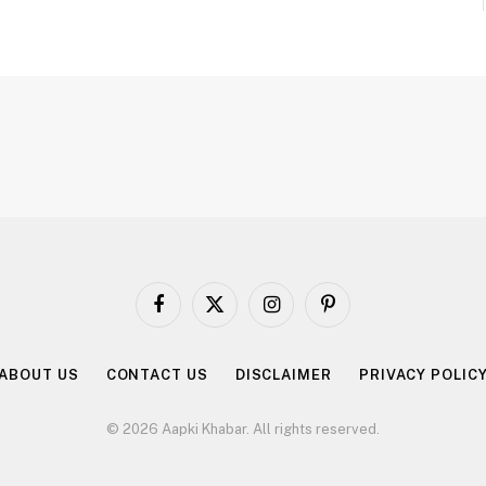
Facebook
X
Instagram
Pinterest
(Twitter)
ABOUT US
CONTACT US
DISCLAIMER
PRIVACY POLIC
© 2026 Aapki Khabar. All rights reserved.