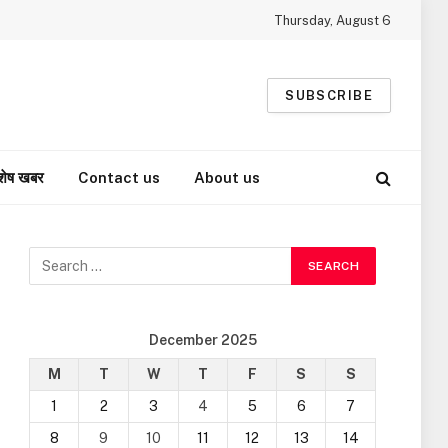
Thursday, August 6
SUBSCRIBE
शेष खबर
Contact us
About us
December 2025
M
T
W
T
F
S
S
1
2
3
4
5
6
7
8
9
10
11
12
13
14