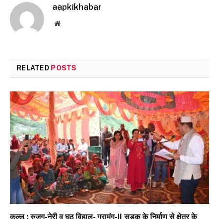
aapkikhabar
Website
RELATED
POSTS
कुल्लू : रुजग-नेरी व घुठू विहाल- ग्रामंग-II सड़क के निर्माण से क्षेत्र के