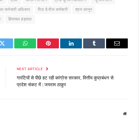
ला कर्मचारी अधिकार
मिड डे मील कर्मचारी
श्रम कानून
ध
हिमाचल हड़ताल
k
Twitter
WhatsApp
Pinterest
LinkedIn
Tumblr
Email
NEXT ARTICLE
गारंटियों से पीछे हट रही कांग्रेस सरकार, वित्तीय कुप्रबंधन से
प्रदेश संकट में : जयराम ठाकुर
Websit