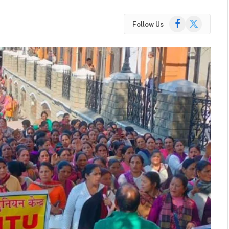
Facebook
X
Follow Us
(Twitter)