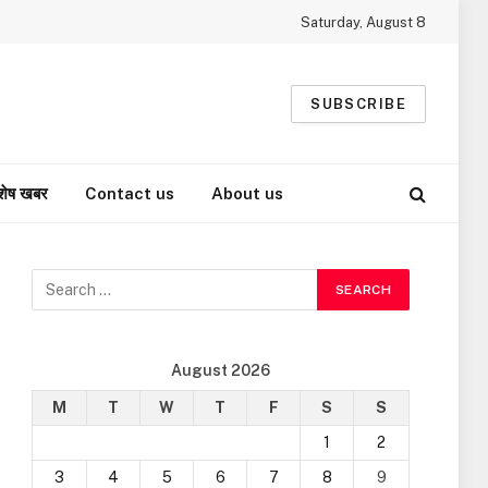
Saturday, August 8
SUBSCRIBE
शेष खबर
Contact us
About us
August 2026
M
T
W
T
F
S
S
1
2
3
4
5
6
7
8
9