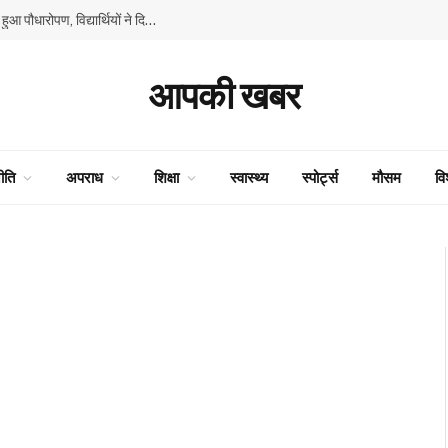
GMSSS घनाहट्टी में ‘एक पेड़ माँ के नाम’ अभियान के तहत हुआ पौधारोपण, विद्यार्थियों ने दिया पर्यावरण संरक्षण का संदेश
आपकी खबर
ीति
अपराध
शिक्षा
स्वास्थ्य
स्पोर्ट्स
मौसम
वि