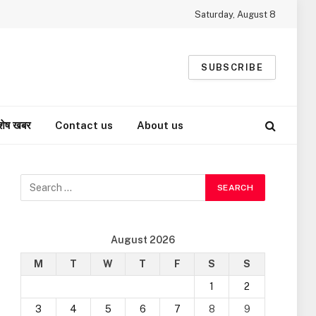
Saturday, August 8
SUBSCRIBE
शेष खबर
Contact us
About us
August 2026
M
T
W
T
F
S
S
1
2
3
4
5
6
7
8
9