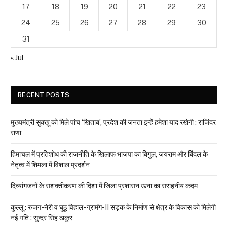
17
18
19
20
21
22
23
24
25
26
27
28
29
30
31
« Jul
RECENT POSTS
मुख्यमंत्री सुक्खू को मिले पांच ‘खिताब’, प्रदेश की जनता इन्हें हमेशा याद रखेगी : राजिंदर
राणा
हिमाचल में प्रतिशोध की राजनीति के खिलाफ भाजपा का बिगुल, जयराम और बिंदल के
नेतृत्व में शिमला में विशाल प्रदर्शन
दिव्यांगजनों के सशक्तीकरण की दिशा में जिला प्रशासन ऊना का सराहनीय कदम
कुल्लू : रुजग-नेरी व घुठू विहाल- ग्रामंग-II सड़क के निर्माण से क्षेत्र के विकास को मिलेगी
नई गति : सुन्दर सिंह ठाकुर