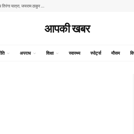
80वें स्वतंत्रता दिवस के उपलक्ष्य में भाजपा की प्रदेश स्तरीय तिरंगा यात्रा, जयराम ठाकुर और सुरेश कश्यप ने किया नेतृत्व
आपकी खबर
ीति
अपराध
शिक्षा
स्वास्थ्य
स्पोर्ट्स
मौसम
वि