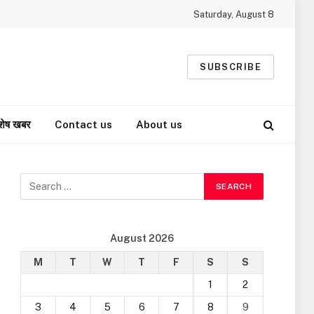
Saturday, August 8
SUBSCRIBE
शेष खबर
Contact us
About us
August 2026
M
T
W
T
F
S
S
1
2
3
4
5
6
7
8
9