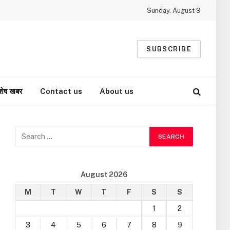
Sunday, August 9
SUBSCRIBE
शेष खबर
Contact us
About us
August 2026
M
T
W
T
F
S
S
1
2
3
4
5
6
7
8
9