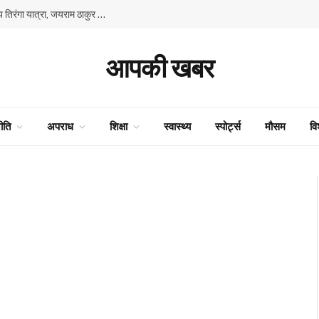
80वें स्वतंत्रता दिवस के उपलक्ष्य में भाजपा की प्रदेश स्तरीय तिरंगा यात्रा, जयराम ठाकुर और सुरेश कश्यप ने किया नेतृत्व
आपकी खबर
ीति
अपराध
शिक्षा
स्वास्थ्य
स्पोर्ट्स
मौसम
वि