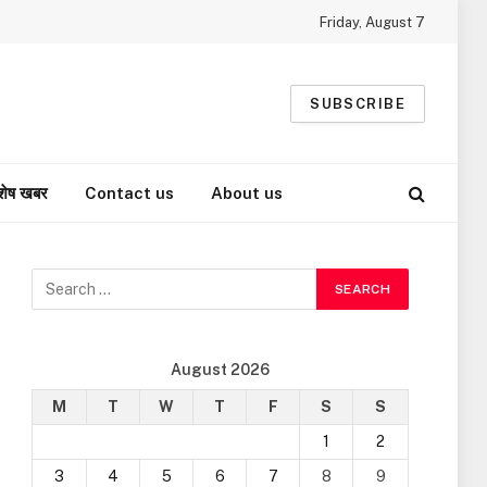
Friday, August 7
SUBSCRIBE
शेष खबर
Contact us
About us
August 2026
M
T
W
T
F
S
S
1
2
3
4
5
6
7
8
9