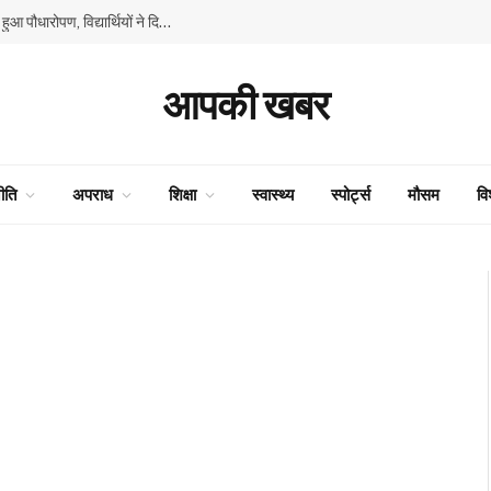
GMSSS घनाहट्टी में ‘एक पेड़ माँ के नाम’ अभियान के तहत हुआ पौधारोपण, विद्यार्थियों ने दिया पर्यावरण संरक्षण का संदेश
आपकी खबर
ीति
अपराध
शिक्षा
स्वास्थ्य
स्पोर्ट्स
मौसम
वि