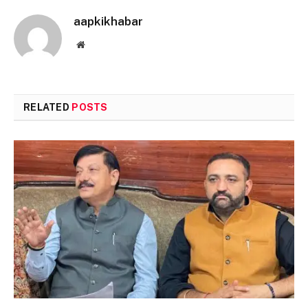
aapkikhabar
Website
RELATED
POSTS