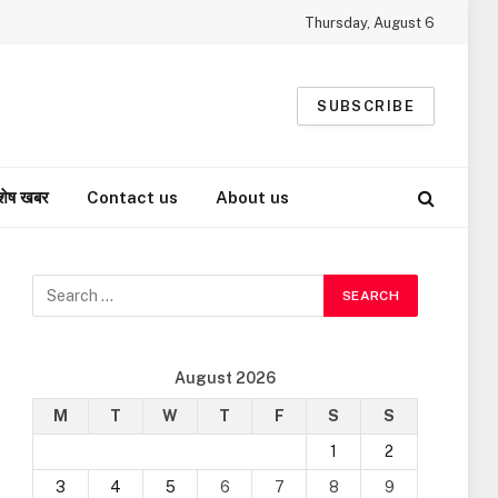
Thursday, August 6
SUBSCRIBE
शेष खबर
Contact us
About us
August 2026
M
T
W
T
F
S
S
1
2
3
4
5
6
7
8
9