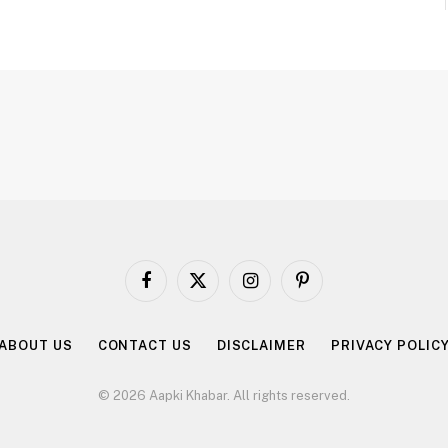
Facebook
X
Instagram
Pinterest
(Twitter)
ABOUT US
CONTACT US
DISCLAIMER
PRIVACY POLIC
© 2026 Aapki Khabar. All rights reserved.