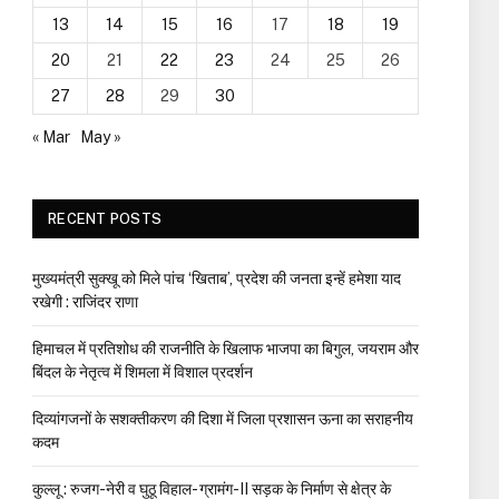
13
14
15
16
17
18
19
20
21
22
23
24
25
26
27
28
29
30
« Mar
May »
RECENT POSTS
मुख्यमंत्री सुक्खू को मिले पांच ‘खिताब’, प्रदेश की जनता इन्हें हमेशा याद
रखेगी : राजिंदर राणा
हिमाचल में प्रतिशोध की राजनीति के खिलाफ भाजपा का बिगुल, जयराम और
बिंदल के नेतृत्व में शिमला में विशाल प्रदर्शन
दिव्यांगजनों के सशक्तीकरण की दिशा में जिला प्रशासन ऊना का सराहनीय
कदम
कुल्लू : रुजग-नेरी व घुठू विहाल- ग्रामंग-II सड़क के निर्माण से क्षेत्र के