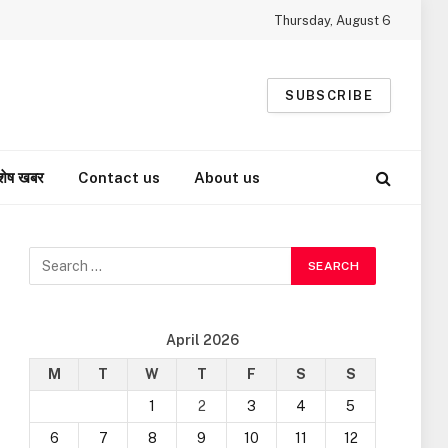
Thursday, August 6
SUBSCRIBE
शेष खबर
Contact us
About us
April 2026
M
T
W
T
F
S
S
1
2
3
4
5
6
7
8
9
10
11
12