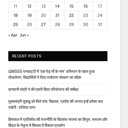
11
12
13
14
15
16
17
18
19
20
21
22
23
24
25
26
27
28
29
30
31
« Apr
Jun »
RECENT POSTS
GMSSS घनाहट्टी में ‘एक पेड़ माँ के नाम’ अभियान के तहत हुआ
पौधारोपण, विद्यार्थियों ने दिया पर्यावरण संरक्षण का संदेश
बागवानी मंत्री ने की एचपी शिवा परियोजना की समीक्षा
मुख्यमंत्री सुक्खू को मिले पांच ‘खिताब’, प्रदेश की जनता इन्हें हमेशा याद
रखेगी : राजिंदर राणा
हिमाचल में प्रतिशोध की राजनीति के खिलाफ भाजपा का बिगुल, जयराम और
बिंदल के नेतृत्व में शिमला में विशाल प्रदर्शन