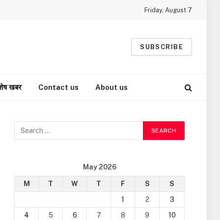
Friday, August 7
SUBSCRIBE
शेष खबर
Contact us
About us
May 2026
M
T
W
T
F
S
S
1
2
3
4
5
6
7
8
9
10