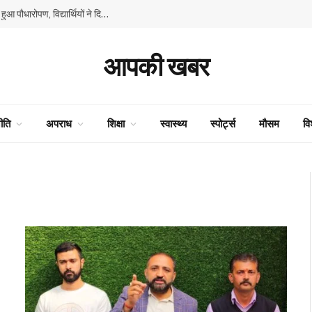
GMSSS घनाहट्टी में ‘एक पेड़ माँ के नाम’ अभियान के तहत हुआ पौधारोपण, विद्यार्थियों ने दिया पर्यावरण संरक्षण का संदेश
आपकी खबर
ीति
अपराध
शिक्षा
स्वास्थ्य
स्पोर्ट्स
मौसम
वि