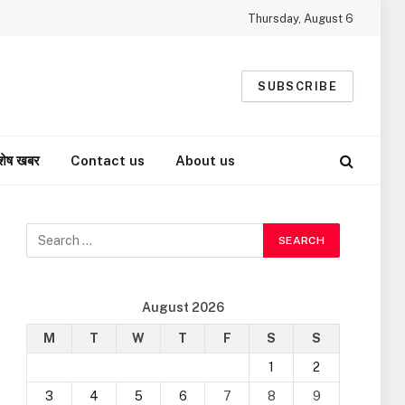
Thursday, August 6
SUBSCRIBE
शेष खबर
Contact us
About us
August 2026
M
T
W
T
F
S
S
1
2
3
4
5
6
7
8
9