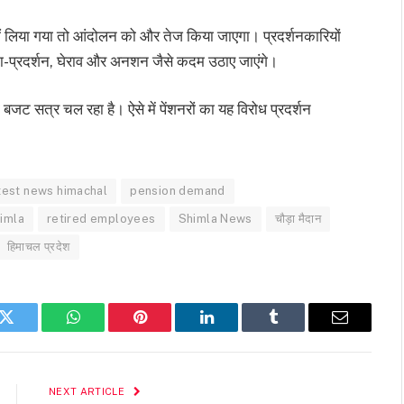
नहीं लिया गया तो आंदोलन को और तेज किया जाएगा। प्रदर्शनकारियों
धरना-प्रदर्शन, घेराव और अनशन जैसे कदम उठाए जाएंगे।
जट सत्र चल रहा है। ऐसे में पेंशनरों का यह विरोध प्रदर्शन
test news himachal
pension demand
himla
retired employees
Shimla News
चौड़ा मैदान
हिमाचल प्रदेश
k
Twitter
WhatsApp
Pinterest
LinkedIn
Tumblr
Email
NEXT ARTICLE