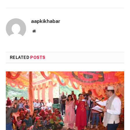
aapkikhabar
Website
RELATED
POSTS