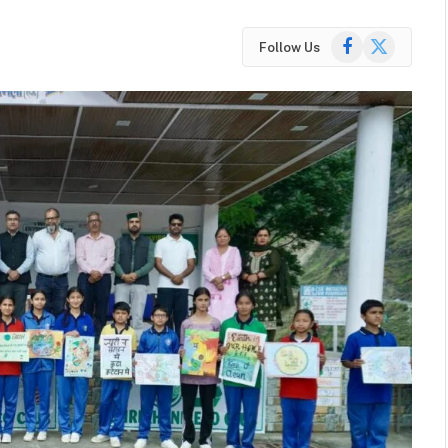
Facebook
X
Follow Us
(Twitter)