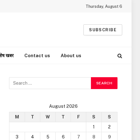
Thursday, August 6
SUBSCRIBE
शेष खबर
Contact us
About us
August 2026
M
T
W
T
F
S
S
1
2
3
4
5
6
7
8
9