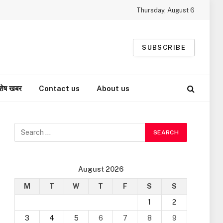
Thursday, August 6
SUBSCRIBE
शेष खबर
Contact us
About us
August 2026
M
T
W
T
F
S
S
1
2
3
4
5
6
7
8
9