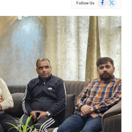
Facebook
X
Follow Us
(Twitter)