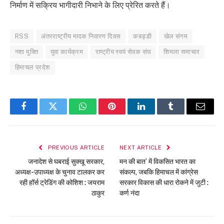
निर्माण में सक्रिय भागीदारी निभाने के लिए प्रेरित करते हैं।
RSS
अंतरराष्ट्रीय मादक निवारण दिवस
कबड्डी
खेल संगम
नशा मुक्ति
युवा कार्यक्रम
राष्ट्रीय स्वयं सेवक संघ
शिमला समाचार
हिमाचल प्रदेश
Facebook
Twitter
WhatsApp
Pinterest
LinkedIn
Tumblr
Email
PREVIOUS ARTICLE
NEXT ARTICLE
जनादेश से घबराई सुक्खू सरकार,
मन की बात’ में विकसित भारत का
अध्यक्ष-उपाध्यक्ष के चुनाव टालकर कर
संकल्प, जबकि हिमाचल में कांग्रेस
रही हॉर्स ट्रेडिंग की कोशिश : जयराम
सरकार विकास की धारा रोकने में जुटी :
ठाकुर
कर्ण नंदा