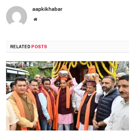
aapkikhabar
Website
RELATED
POSTS