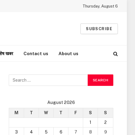
Thursday, August 6
SUBSCRIBE
शेष खबर
Contact us
About us
August 2026
M
T
W
T
F
S
S
1
2
3
4
5
6
7
8
9