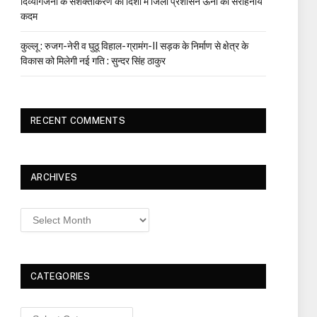
दिव्यांगजनों के सशक्तीकरण की दिशा में जिला प्रशासन ऊना का सराहनीय
कदम
कुल्लू : रुजग-नेरी व घुठू विहाल- ग्रामंग-II सड़क के निर्माण से क्षेत्र के
विकास को मिलेगी नई गति : सुन्दर सिंह ठाकुर
RECENT COMMENTS
ARCHIVES
Archives
CATEGORIES
Categories