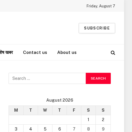
Friday, August 7
SUBSCRIBE
शेष खबर
Contact us
About us
August 2026
M
T
W
T
F
S
S
1
2
3
4
5
6
7
8
9