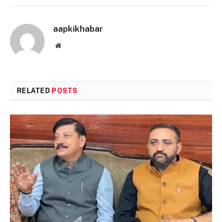
aapkikhabar
Website
RELATED
POSTS