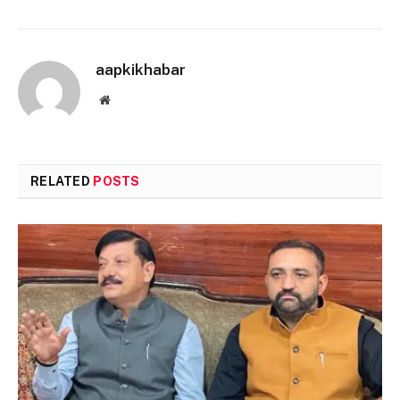
aapkikhabar
Website
RELATED
POSTS