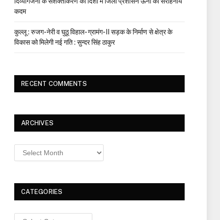
दिव्यांगजनों के सशक्तीकरण की दिशा में जिला प्रशासन ऊना का सराहनीय
कदम
कुल्लू : रुजग-नेरी व घुठू विहाल- ग्रामंग-II सड़क के निर्माण से क्षेत्र के
विकास को मिलेगी नई गति : सुन्दर सिंह ठाकुर
RECENT COMMENTS
ARCHIVES
Archives
CATEGORIES
Categories