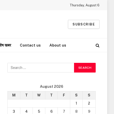
Thursday, August 6
SUBSCRIBE
शेष खबर
Contact us
About us
August 2026
M
T
W
T
F
S
S
1
2
3
4
5
6
7
8
9