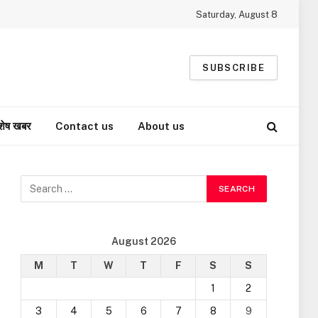
Saturday, August 8
SUBSCRIBE
शेष खबर
Contact us
About us
August 2026
M
T
W
T
F
S
S
1
2
3
4
5
6
7
8
9