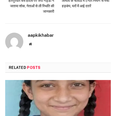
हरिपुरधार बस हादसे पर जेपी नड्डा ने
शिमला के चलौंठी में टनल निर्माण से मचा
जताया शोक, नेताओं से ली स्थिति की
हड़कंप, घरों में आई दरारें
जानकारी
aapkikhabar
Website
RELATED
POSTS