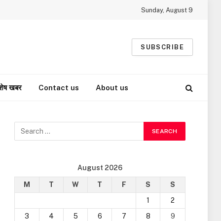
Sunday, August 9
SUBSCRIBE
शेष खबर
Contact us
About us
August 2026
M
T
W
T
F
S
S
1
2
3
4
5
6
7
8
9