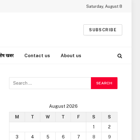
Saturday, August 8
SUBSCRIBE
शेष खबर
Contact us
About us
August 2026
M
T
W
T
F
S
S
1
2
3
4
5
6
7
8
9