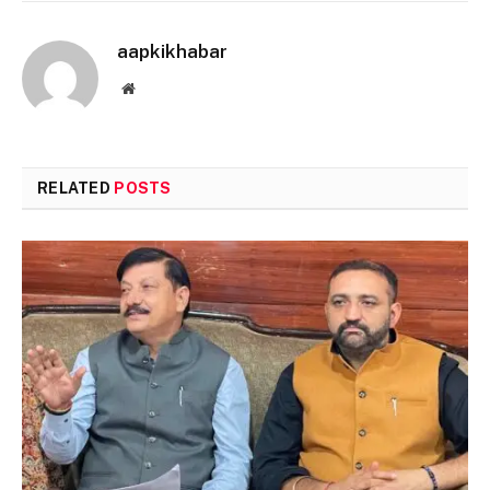
aapkikhabar
Website
RELATED
POSTS