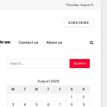
Thursday, August 6
SUBSCRIBE
शेष खबर
Contact us
About us
August 2026
M
T
W
T
F
S
S
1
2
3
4
5
6
7
8
9