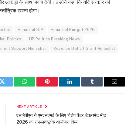
र आंकड़ों के साथ जवाब देगी। उन्होंने कहा कि यदि सरकार को
ोकतांत्रिक रखना होगा।
achal
Himachal BJP
Himachal Budget 2026
al Politics
HP Politics Breaking News
ment Support Himachal
Revenue Deficit Grant Himachal
k
Twitter
WhatsApp
Pinterest
LinkedIn
Tumblr
Email
NEXT ARTICLE
एसजेवीएन ने एमएसएमई के लिए विशेष वेंडर डेवल्पमेंट मीट
2026 का सफलतापूर्वक आयोजन किया