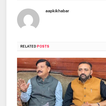
aapkikhabar
RELATED
POSTS