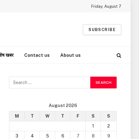
Friday, August 7
SUBSCRIBE
शेष खबर
Contact us
About us
August 2026
M
T
W
T
F
S
S
1
2
3
4
5
6
7
8
9