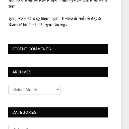
दिव्यांगजनों के सशक्तीकरण की दिशा में जिला प्रशासन ऊना का सराहनीय
कदम
कुल्लू : रुजग-नेरी व घुठू विहाल- ग्रामंग-II सड़क के निर्माण से क्षेत्र के
विकास को मिलेगी नई गति : सुन्दर सिंह ठाकुर
RECENT COMMENTS
ARCHIVES
Archives
CATEGORIES
Categories