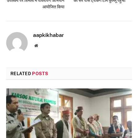
उपलक्ष्य पर शिमला में पौधरोपण अभियान
की सर पास ट्रेकिंग टीम कुल्लू पहुंची
आयोजित किया
aapkikhabar
Website
RELATED
POSTS