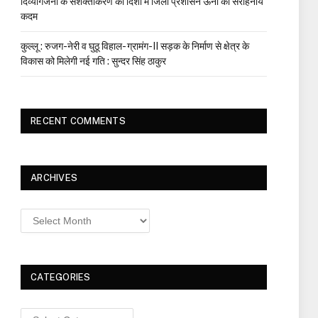
दिव्यांगजनों के सशक्तीकरण की दिशा में जिला प्रशासन ऊना का सराहनीय
कदम
कुल्लू : रुजग-नेरी व घुठू विहाल- ग्रामंग-II सड़क के निर्माण से क्षेत्र के
विकास को मिलेगी नई गति : सुन्दर सिंह ठाकुर
RECENT COMMENTS
ARCHIVES
Archives
CATEGORIES
Categories