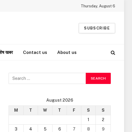
Thursday, August 6
SUBSCRIBE
शेष खबर
Contact us
About us
August 2026
M
T
W
T
F
S
S
1
2
3
4
5
6
7
8
9