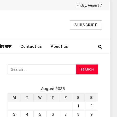
Friday, August 7
SUBSCRIBE
शेष खबर
Contact us
About us
August 2026
M
T
W
T
F
S
S
1
2
3
4
5
6
7
8
9