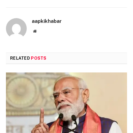
aapkikhabar
Website
RELATED
POSTS